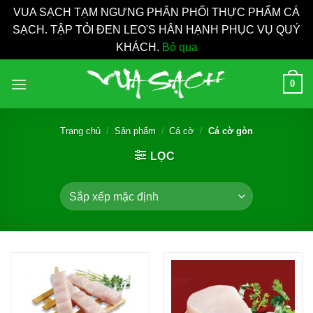
VUA SẠCH TẠM NGƯNG PHÂN PHỐI THỰC PHẨM CÁ
SẠCH. TẬP TỎI ĐEN LEO'S HÂN HẠNH PHỤC VỤ QUÝ
KHÁCH.
Bỏ qua
Bỏ
0
qua
nội
dung
Trang chủ
/
Sản phẩm
/
Cá cờ
/
Cá cờ gòn
LỌC