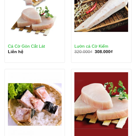
Cá Cờ Gòn Cắt Lát
Lườn cá Cờ Kiếm
Giá
Giá
Liên hệ
320.000
₫
308.000
₫
gốc
hiện
là:
tại
320.000₫.
là:
308.000₫.