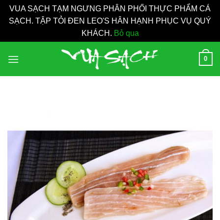
VUA SẠCH TẠM NGƯNG PHÂN PHỐI THỰC PHẨM CÁ
SẠCH. TẬP TỎI ĐEN LEO'S HÂN HẠNH PHỤC VỤ QUÝ
KHÁCH.
Bỏ qua
Bỏ
0
qua
nội
dung