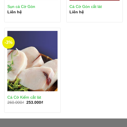
Sụn cá Cờ Gòn
Cá Cờ Gòn cắt lát
Liên hệ
Liên hệ
-3%
Cá Cờ Kiếm cắt lát
Giá
Giá
260.000
₫
253.000
₫
gốc
hiện
là:
tại
260.000₫.
là:
253.000₫.