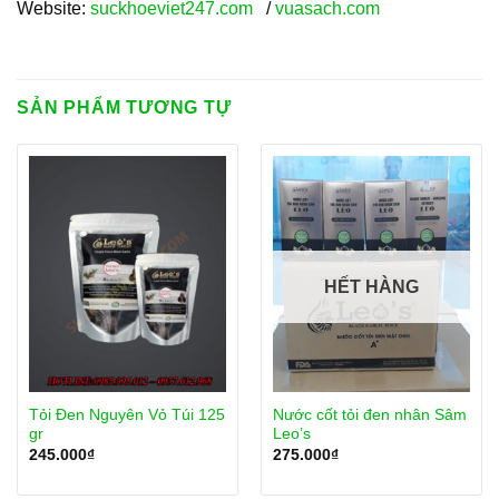
Website:
suckhoeviet247.com
/
vuasach.com
SẢN PHẨM TƯƠNG TỰ
HẾT HÀNG
Tỏi Đen Nguyên Vỏ Túi 125
Nước cốt tỏi đen nhân Sâm
gr
Leo’s
245.000
₫
275.000
₫