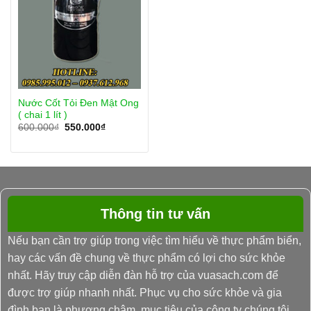
Nước Cốt Tỏi Đen Mật Ong
( chai 1 lít )
Giá
Giá
600.000
₫
550.000
₫
gốc
hiện
là:
tại
600.000₫.
là:
550.000₫.
Thông tin tư vấn
Nếu bạn cần trợ giúp trong việc tìm hiểu về thực phẩm biển,
hay các vấn đề chung về thực phẩm có lợi cho sức khỏe
nhất. Hãy truy cập diễn đàn hỗ trợ của vuasach.com để
được trợ giúp nhanh nhất. Phục vụ cho sức khỏe và gia
đình bạn là phương châm, mục tiêu của công ty chúng tôi