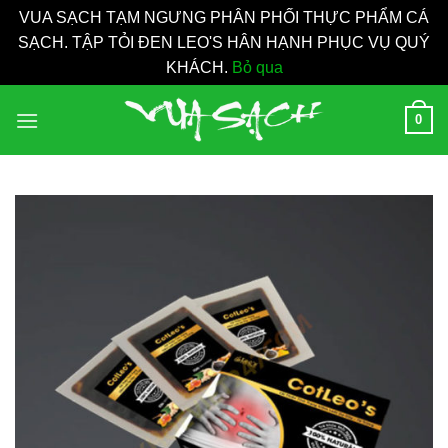
VUA SẠCH TẠM NGƯNG PHÂN PHỐI THỰC PHẨM CÁ
SẠCH. TẬP TỎI ĐEN LEO'S HÂN HẠNH PHỤC VỤ QUÝ
KHÁCH.
Bỏ qua
Bỏ
0
qua
nội
dung