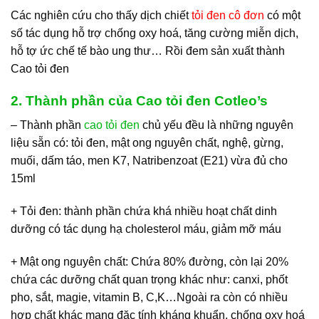
Các nghiên cứu cho thấy dịch chiết
tỏi đen cô đơn
có một
số tác dụng hỗ trợ chống oxy hoá, tăng cường miễn dịch,
hỗ tợ ức chế tế bào ung thư… Rồi đem sản xuất thành
Cao tỏi đen
2. Thành phần của Cao tỏi đen Cotleo’s
– Thành phần
cao tỏi đen
chủ yếu đều là những nguyên
liệu sẵn có: tỏi đen, mật ong nguyên chất, nghệ, gừng,
muối, dấm táo, men K7, Natribenzoat (E21) vừa đủ cho
15ml
+ Tỏi đen: thành phần chứa khá nhiều hoạt chất dinh
dưỡng có tác dụng hạ cholesterol máu, giảm mỡ máu
+ Mật ong nguyên chất: Chứa 80% đường, còn lại 20%
chứa các dưỡng chất quan trọng khác như: canxi, phốt
pho, sắt, magie, vitamin B, C,K…Ngoài ra còn có nhiều
hợp chất khác mang đặc tính kháng khuẩn, chống oxy hoá