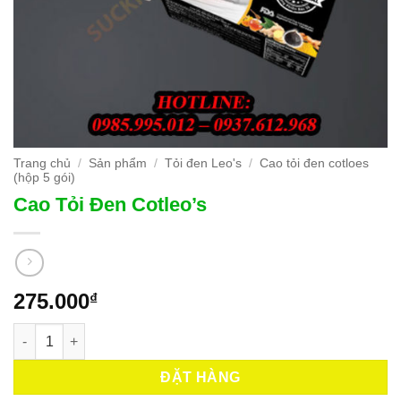
Trang chủ
/
Sản phẩm
/
Tỏi đen Leo's
/
Cao tỏi đen cotloes
(hộp 5 gói)
Cao Tỏi Đen Cotleo’s
275.000
₫
Cao Tỏi Đen Cotleo’s số lượng
ĐẶT HÀNG