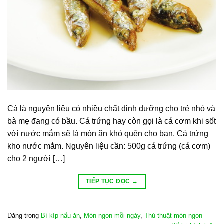
Cá là nguyên liệu có nhiều chất dinh dưỡng cho trẻ nhỏ và
bà mẹ đang có bầu. Cá trứng hay còn gọi là cá cơm khi sốt
với nước mắm sẽ là món ăn khó quên cho bạn. Cá trứng
kho nước mắm. Nguyên liệu cần: 500g cá trứng (cá cơm)
cho 2 người […]
TIẾP TỤC ĐỌC
→
Đăng trong
Bí kíp nấu ăn
,
Món ngon mỗi ngày
,
Thủ thuật món ngon