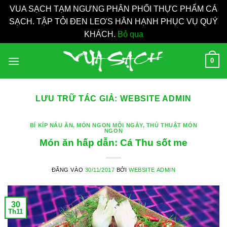
VUA SẠCH TẠM NGƯNG PHÂN PHỐI THỰC PHẨM CÁ
SẠCH. TẬP TỎI ĐEN LEO'S HÂN HẠNH PHỤC VỤ QUÝ
KHÁCH.
Bỏ qua
Bỏ
0
qua
nội
dung
LƯU TRỮ TÁC GIẢ:
WEBSITE ADMIN
BÍ KÍP NẤU ĂN
,
MÓN NGON MỖI NGÀY
,
THỦ THUẬT MÓN
NGON
Món ăn hấp dẫn: Cá Thu sốt me
ĐĂNG VÀO
30/11/2017
BỞI
WEBSITE ADMIN
30
Th11