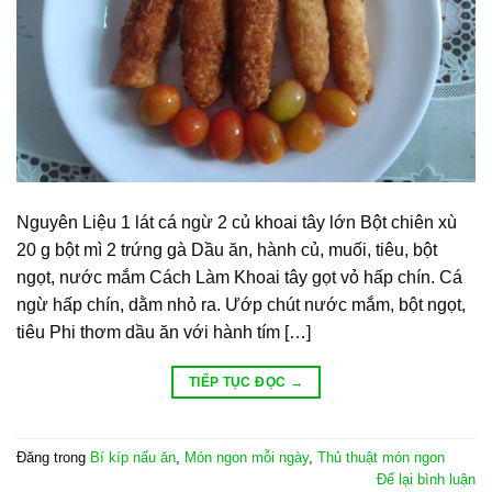
Nguyên Liệu 1 lát cá ngừ 2 củ khoai tây lớn Bột chiên xù
20 g bột mì 2 trứng gà Dầu ăn, hành củ, muối, tiêu, bột
ngọt, nước mắm Cách Làm Khoai tây gọt vỏ hấp chín. Cá
ngừ hấp chín, dằm nhỏ ra. Ướp chút nước mắm, bột ngọt,
tiêu Phi thơm dầu ăn với hành tím […]
TIẾP TỤC ĐỌC
→
Đăng trong
Bí kíp nấu ăn
,
Món ngon mỗi ngày
,
Thủ thuật món ngon
Để lại bình luận