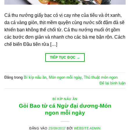
Cá thu nướng giấy bạc có vị cay nhẹ của tiêu và ớt xanh,
da cá vàng giòn, thịt mềm quyện cùng nước sốt đậm đà sẽ
khiến bạn không thể chối từ. Cá thu nướng muối ớt gồm
các bước đơn giản và nhanh cho các bà mẹ bận rộn. Cách
chế biến Đầu tiên rửa […]
TIẾP TỤC ĐỌC
→
Đăng trong
Bí kíp nấu ăn
,
Món ngon mỗi ngày
,
Thủ thuật món ngon
Để lại bình luận
BÍ KÍP NẤU ĂN
Gỏi Bao tử cá Ngừ đại dương-Món
ngon mỗi ngày
ĐĂNG VÀO
25/09/2017
BỞI
WEBSITE ADMIN