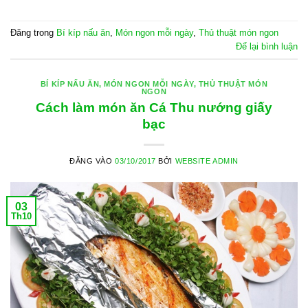
Đăng trong
Bí kíp nấu ăn
,
Món ngon mỗi ngày
,
Thủ thuật món ngon
Để lại bình luận
BÍ KÍP NẤU ĂN
,
MÓN NGON MỖI NGÀY
,
THỦ THUẬT MÓN
NGON
Cách làm món ăn Cá Thu nướng giấy
bạc
ĐĂNG VÀO
03/10/2017
BỞI
WEBSITE ADMIN
03
Th10