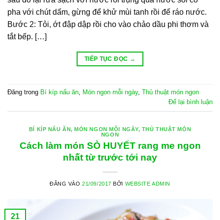
pha với chút dấm, gừng để khử mùi tanh rồi để ráo nước.
Bước 2: Tỏi, ớt đập dập rồi cho vào chảo dầu phi thơm và
tắt bếp. […]
TIẾP TỤC ĐỌC
→
Đăng trong
Bí kíp nấu ăn
,
Món ngon mỗi ngày
,
Thủ thuật món ngon
Để lại bình luận
BÍ KÍP NẤU ĂN
,
MÓN NGON MỖI NGÀY
,
THỦ THUẬT MÓN
NGON
Cách làm món SÒ HUYẾT rang me ngon
nhất từ trước tới nay
ĐĂNG VÀO
21/09/2017
BỞI
WEBSITE ADMIN
21