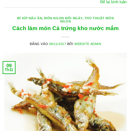
Để lại bình luận
BÍ KÍP NẤU ĂN
,
MÓN NGON MỖI NGÀY
,
THỦ THUẬT MÓN
NGON
Cách làm món Cá trứng kho nước mắm
ĐĂNG VÀO
09/11/2017
BỞI
WEBSITE ADMIN
09
Th11