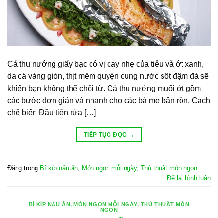
Cá thu nướng giấy bạc có vị cay nhẹ của tiêu và ớt xanh,
da cá vàng giòn, thịt mềm quyện cùng nước sốt đậm đà sẽ
khiến bạn không thể chối từ. Cá thu nướng muối ớt gồm
các bước đơn giản và nhanh cho các bà mẹ bận rộn. Cách
chế biến Đầu tiên rửa […]
TIẾP TỤC ĐỌC
→
Đăng trong
Bí kíp nấu ăn
,
Món ngon mỗi ngày
,
Thủ thuật món ngon
Để lại bình luận
BÍ KÍP NẤU ĂN
,
MÓN NGON MỖI NGÀY
,
THỦ THUẬT MÓN
NGON