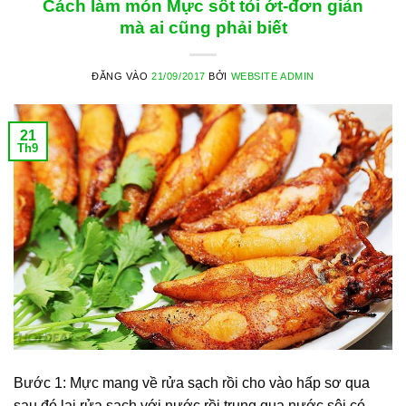
Cách làm món Mực sốt tỏi ớt-đơn giản
mà ai cũng phải biết
ĐĂNG VÀO
21/09/2017
BỞI
WEBSITE ADMIN
21
Th9
Bước 1: Mực mang về rửa sạch rồi cho vào hấp sơ qua
sau đó lại rửa sạch với nước rồi trụng qua nước sôi có