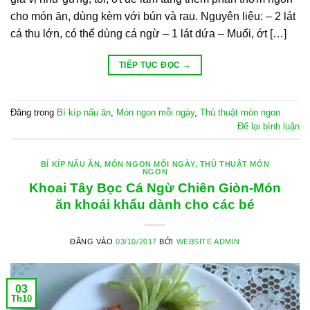
cho món ăn, dùng kèm với bún và rau. Nguyên liệu: – 2 lát
cá thu lớn, có thể dùng cá ngừ – 1 lát dứa – Muối, ớt […]
TIẾP TỤC ĐỌC
→
Đăng trong
Bí kíp nấu ăn
,
Món ngon mỗi ngày
,
Thủ thuật món ngon
Để lại bình luận
BÍ KÍP NẤU ĂN
,
MÓN NGON MỖI NGÀY
,
THỦ THUẬT MÓN
NGON
Khoai Tây Bọc Cá Ngừ Chiên Giòn-Món
ăn khoái khẩu dành cho các bé
ĐĂNG VÀO
03/10/2017
BỞI
WEBSITE ADMIN
03
Th10