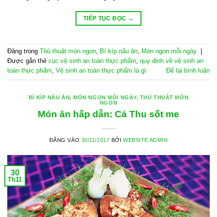
TIẾP TỤC ĐỌC
→
Đăng trong
Thủ thuật món ngon
,
Bí kíp nấu ăn
,
Món ngon mỗi ngày
|
Được gắn thẻ
cục vệ sinh an toàn thực phẩm
,
quy định về vệ sinh an
toàn thực phẩm
,
Vệ sinh an toàn thực phẩm là gì
Để lại bình luận
BÍ KÍP NẤU ĂN
,
MÓN NGON MỖI NGÀY
,
THỦ THUẬT MÓN
NGON
Món ăn hấp dẫn: Cá Thu sốt me
ĐĂNG VÀO
30/11/2017
BỞI
WEBSITE ADMIN
30
Th11