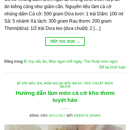
ăn kiêng cũng như giảm cân. Nguyên liệu làm cá cờ
nhúng dấm Cá cờ: 500 gram Dừa tươi: 1 trái Dấm: 100 ml
Sả: 5 nhành Xà lách: 300 gram Rau thơm: 200 gram
Thơm(dứa): 1/2 trái Dưa leo (dưa chuột): 2 […]
TIẾP TỤC ĐỌC
→
Đăng trong
Bí kíp nấu ăn
,
Món ngon mỗi ngày
,
Thủ thuật món ngon
Để lại bình luận
BÍ KÍP NẤU ĂN
,
MÓN NGON MỖI NGÀY
,
THỦ THUẬT MÓN
NGON
Hướng dẫn làm món cá cờ kho thơm
tuyệt hảo
ĐĂNG VÀO
09/11/2017
BỞI
WEBSITE ADMIN