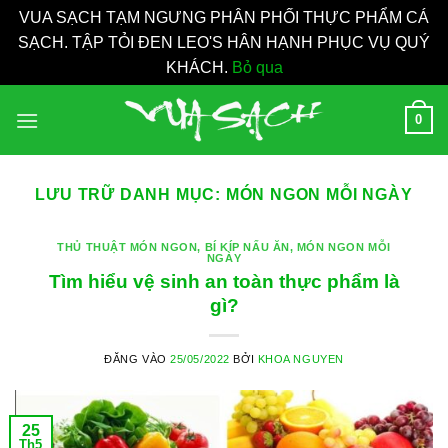
VUA SẠCH TẠM NGƯNG PHÂN PHỐI THỰC PHẨM CÁ
SẠCH. TẬP TỎI ĐEN LEO'S HÂN HẠNH PHỤC VỤ QUÝ
KHÁCH.
Bỏ qua
Bỏ
0
qua
nội
dung
LƯU TRỮ DANH MỤC:
MÓN NGON MỖI NGÀY
THỦ THUẬT MÓN NGON
,
BÍ KÍP NẤU ĂN
,
MÓN NGON MỖI
NGÀY
Tìm hiểu vệ sinh an toàn thực phẩm là
gì?
ĐĂNG VÀO
25/05/2022
BỞI
KHOA NGUYEN
25
Th5