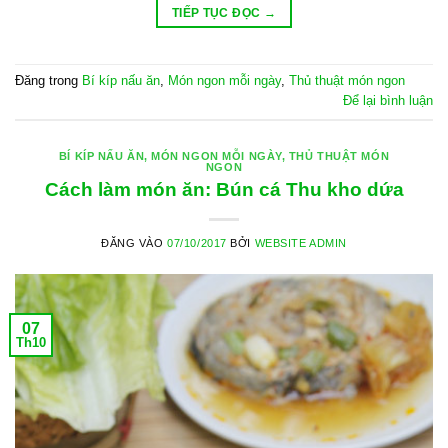
TIẾP TỤC ĐỌC
→
Đăng trong
Bí kíp nấu ăn
,
Món ngon mỗi ngày
,
Thủ thuật món ngon
Để lại bình luận
BÍ KÍP NẤU ĂN
,
MÓN NGON MỖI NGÀY
,
THỦ THUẬT MÓN
NGON
Cách làm món ăn: Bún cá Thu kho dứa
ĐĂNG VÀO
07/10/2017
BỞI
WEBSITE ADMIN
07
Th10